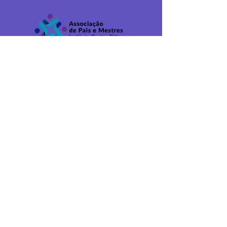
(62) 3412-4678
Av. Marechal Deodoro da Fonseca Nº 237
St. Campinas, Goiânia - GO - CEP
74520-
040
INSTITUTO EM EDUCAÇÃO GUSTAV
RITTER