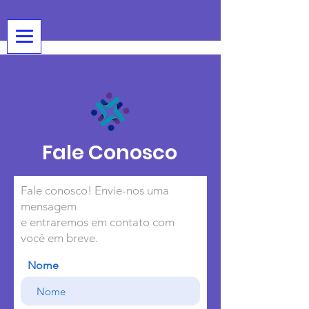
Fale Conosco
Fale conosco! Envie-nos uma
mensagem
e entraremos em contato com
você em breve.
Nome