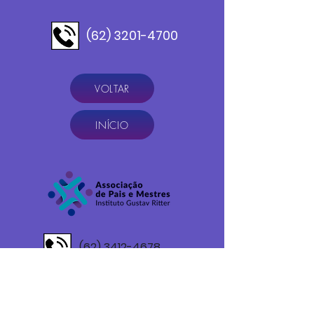
(62) 3201-4700
VOLTAR
INÍCIO
(62) 3412-4678
Av. Marechal Deodoro da Fonseca Nº 237