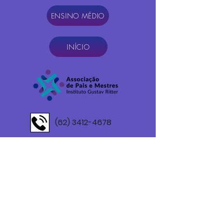
ENSINO MÉDIO
INÍCIO
(62) 3412-4678
Av. Marechal Deodoro da Fonseca Nº 237
St. Campinas, Goiânia - GO - CEP
74520-
040