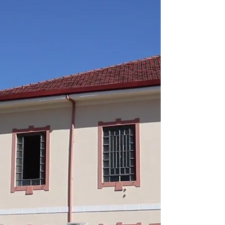
lucrativos, de caráter
organizacional e educacional,
t
endo como finalidade:
Gerenciar os recursos
humanos, materiais e
financeiros provenientes da
comunidade.
Auxiliar na conservação e
ampliação da
edificação,
instalações,
instrumentos e equipamentos
pedagógicos.
Administrar a contribuição por
parte dos pais, responsáveis e
alunos. Ressaltamos que
mesmo sendo facultativa, é de